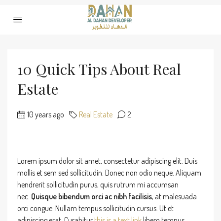
10 Quick Tips About Real
Estate
10 years ago
Real Estate
2
Lorem ipsum dolor sit amet, consectetur adipiscing elit. Duis
mollis et sem sed sollicitudin. Donec non odio neque. Aliquam
hendrerit sollicitudin purus, quis rutrum mi accumsan
nec.
Quisque bibendum orci ac nibh facilisis
, at malesuada
orci congue. Nullam tempus sollicitudin cursus. Ut et
adipiscing erat. Curabitur
this is a text link
libero tempus