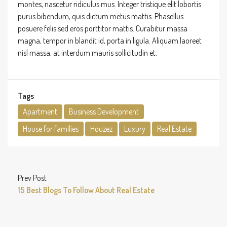
montes, nascetur ridiculus mus. Integer tristique elit lobortis
purus bibendum, quis dictum metus mattis. Phasellus
posuere felis sed eros porttitor mattis. Curabitur massa
magna, tempor in blandit id, porta in ligula. Aliquam laoreet
nisl massa, at interdum mauris sollicitudin et.
Tags
Apartment
Business Development
House for families
Houzez
Luxury
Real Estate
Prev Post
15 Best Blogs To Follow About Real Estate