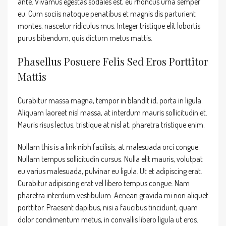
ante. Vivamus egestas sodales est, eu rhoncus urna semper
eu. Cum sociis natoque penatibus et magnis dis parturient
montes, nascetur ridiculus mus. Integer tristique elit lobortis
purus bibendum, quis dictum metus mattis.
Phasellus Posuere Felis Sed Eros Porttitor
Mattis
Curabitur massa magna, tempor in blandit id, porta in ligula.
Aliquam laoreet nisl massa, at interdum mauris sollicitudin et.
Mauris risus lectus, tristique at nisl at, pharetra tristique enim.
Nullam this is a link nibh facilisis, at malesuada orci congue.
Nullam tempus sollicitudin cursus. Nulla elit mauris, volutpat
eu varius malesuada, pulvinar eu ligula. Ut et adipiscing erat.
Curabitur adipiscing erat vel libero tempus congue. Nam
pharetra interdum vestibulum. Aenean gravida mi non aliquet
porttitor. Praesent dapibus, nisi a faucibus tincidunt, quam
dolor condimentum metus, in convallis libero ligula ut eros.